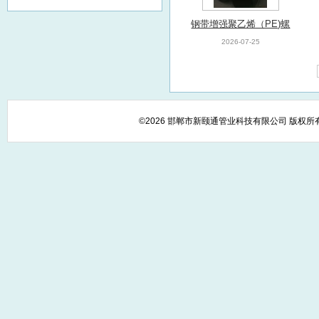
钢带增强聚乙烯（PE)螺
旋波纹管
2026-07-25
©2026 邯郸市新颐通管业科技有限公司 版权