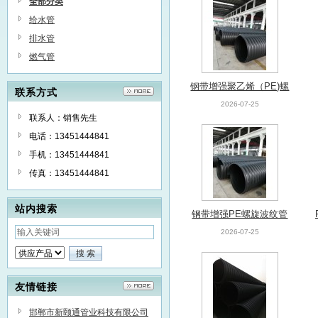
全部分类
给水管
排水管
燃气管
钢带增强聚乙烯（PE)螺
联系方式
旋波纹管
2026-07-25
联系人：销售先生
电话：13451444841
手机：13451444841
传真：13451444841
站内搜索
钢带增强PE螺旋波纹管
2026-07-25
友情链接
邯郸市新颐通管业科技有限公司