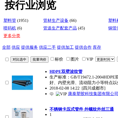
按行业浏览
塑料管
(1951)
管材生产设备
(66)
塑料
喷码机
(6)
管道生产配套产品
(45)
铜管
更多分类
全部
供应
提供服务
供应二手
提供加工
提供合作
库存
标价
图片
VIP
HDPE双壁波纹管
生产标准：GB/T19472.1-200
好、内壁光滑、流动阻力小等特点以
2018-02-08 14:22
[四川成都市]
康泰塑胶科技集团有限公
不锈钢卡压式管件 外螺纹外丝三通
1