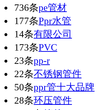
736条
pe管材
177条
Ppr水管
14条
有限公司
173条
PVC
23条
pp-r
22条
不锈钢管件
50条
ppr管十大品牌
28条
环压管件