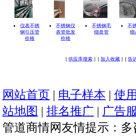
仪表不锈
不锈钢仪
不锈钢毛
不
钢引压管
表管批发
细盘管
细
价格
价格
[
供应库搜索
] [
加入收藏
] [
告
网站首页
|
电子样本
|
使
站地图
|
排名推广
|
广告
管道商情网友情提示：多