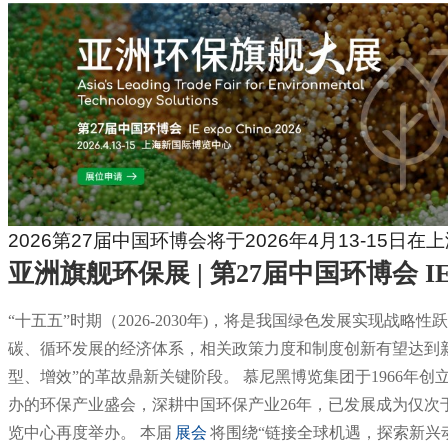
2026
第
27
届中国环博会将于
2026
年
4
月
13-15
日在上
亚洲旗舰环保展
| 第27届中国环博会 IE e
“十五五”时期（2026-2030年)，将是我国绿色发展实现战略
碳、循环发展的经济体系，相关政策力度和制度创新有望达到新高
型、增效”的革故鼎新关键阶段。 慕尼黑博览集团于1966年创立IF
办的环保产业盛会，深耕中国环保产业26年，已发展成为仅次于母展
览中心再度举办。 本届
展会
将围绕“链接全球机遇，探索新兴