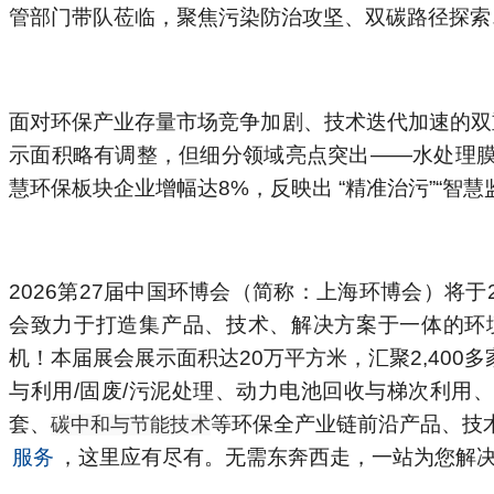
管部门带队莅临，聚焦污染防治攻坚、双碳路径探索
面对环保产业存量市场竞争加剧、技术迭代加速的双
示面积略有调整，但细分领域亮点突出
——
水处理
慧环保板块企业增幅达
8%
，反映出
“
精准治污
”“
智慧
2026
第
27
届中国环博会（简称：上海环博会）将于
会致力于打造集产品、技术、解决方案于一体的环
机！本届展会展示面积达
20
万平方米，汇聚
2,400
多
与利用
/
固废
/
污泥处理、动力电池回收与梯次利用
套、
等环保全产业链前沿产品、技
碳中和与节能技术
服务
，这里应有尽有。无需东奔西走，一站为您解