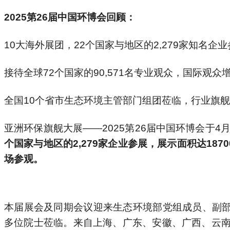
2025
第
26
届中国环博会回顾：
10
大海外展团，
22
个国家与地区的
2,279
家知名企业
接待全球
72
个国家的
90,571
名专业观众，国际观众
全国
10
个省市生态环境主管部门组团莅临，行业旗舰
亚洲环保旗舰大展
——2025
第
26
届中国环博会于
4
个国家与地区的
2,279
家企业参展，展示面积达
1870
场参观。
本届展会及同期会议迎来生态环境部党组成员、副
多位院士莅临。来自上海、广东、安徽、广西、云