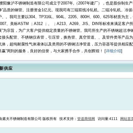
濮阳豫沪不锈钢制造有限公司成立于2007年,（2007年建厂），也是股份制生
净”品质的钢管。注册资金1亿元。现我司有三辊双线冷轧机、二辊冷轧机、冷
炉、。我司主要以304、TP316L、904L、2205、800H、600、625等材质为主，GB/T1
2007、美标ASTM ；A312 ；、 ；A213、A269、JIS、DIN等标准来满
展”为宗旨，为广大客户提供稳定质量的不锈钢管。我司所生产的不锈钢超洁净钢
套接头配管、不锈钢仪表管，引压管，换热管、真空管道、、及管件类等产品为
气体，超纯耐腐性气体液体以及类用的不锈钢洁净管道，压力容器等提供相应配
共赢”周到的服务，良好的信誉，与大家携手合作，共创辉煌！ [
详细介绍
]
新供应
上海由素夫不锈钢制造有限公司 版权所有 技术支持：
管道商情网
访问量:4111
网站首