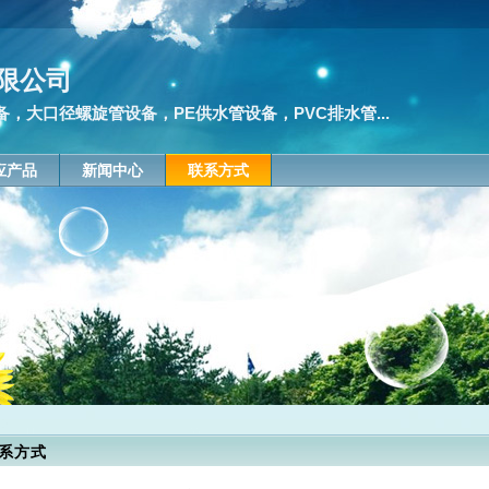
限公司
，大口径螺旋管设备，PE供水管设备，PVC排水管...
应产品
新闻中心
联系方式
系方式