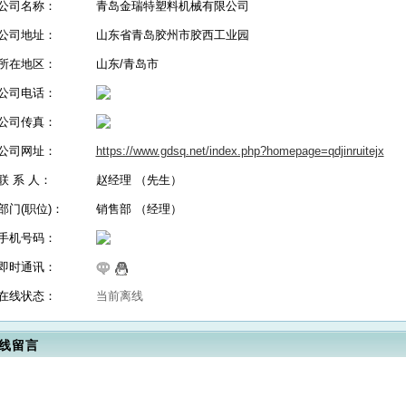
公司名称：
青岛金瑞特塑料机械有限公司
公司地址：
山东省青岛胶州市胶西工业园
所在地区：
山东/青岛市
公司电话：
公司传真：
公司网址：
https://www.gdsq.net/index.php?homepage=qdjinruitejx
联 系 人：
赵经理 （先生）
部门(职位)：
销售部 （经理）
手机号码：
即时通讯：
在线状态：
当前离线
线留言