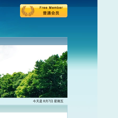
今天是 8月7日 星期五