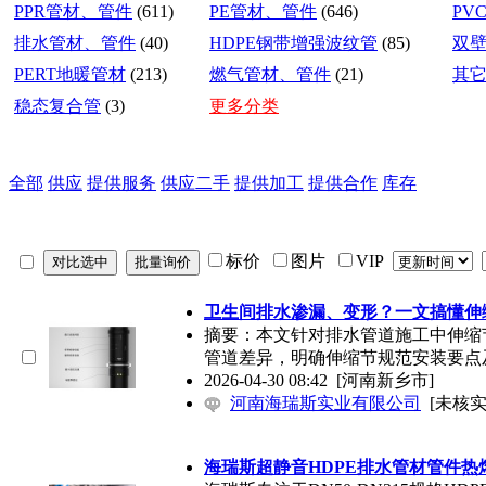
PPR管材、管件
(611)
PE管材、管件
(646)
PV
排水管材、管件
(40)
HDPE钢带增强波纹管
(85)
双
PERT地暖管材
(213)
燃气管材、管件
(21)
其
稳态复合管
(3)
更多分类
全部
供应
提供服务
供应二手
提供加工
提供合作
库存
标价
图片
VIP
卫生间排水渗漏、变形？一文搞懂伸
摘要：本文针对排水管道施工中伸缩节安
管道差异，明确伸缩节规范安装要点
2026-04-30 08:42
[河南新乡市]
河南海瑞斯实业有限公司
[未核实
海瑞斯超静音HDPE排水管材管件热熔电