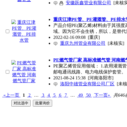
安徽跃鑫管业有限公司
[未核实
重庆江津PE管、PE灌溉管、PE排水
产品介绍PE(聚乙烯)材料由于其强
域。因为它不会生锈，所以，是替代
2022-02-16 09:08
[重庆]
重庆九州管业有限公司
[未核实]
PE燃气管厂家 高标准燃气管 河南燃
PE聚乙烯管应用领域： 1.农用灌溉
邮电通讯线路、电力电线保护套管
2021-08-24 15:38
[河南洛阳市]
洛阳中雄管业有限公司厂区
[未核
«上一页
1
2
…
3
4
5
6
7
…
49
50
下一页»
共646