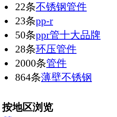
22条
不锈钢管件
23条
pp-r
50条
ppr管十大品牌
28条
环压管件
2000条
管件
864条
薄壁不锈钢
按地区浏览