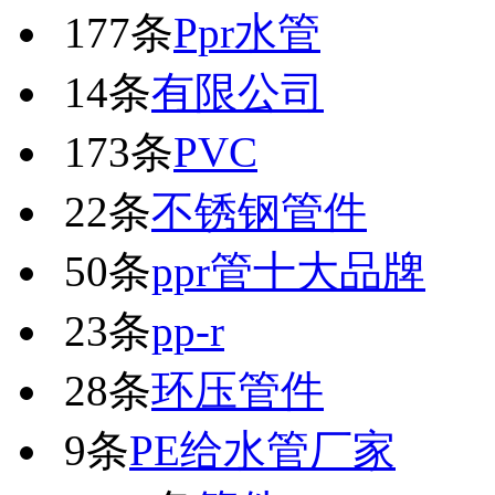
177条
Ppr水管
14条
有限公司
173条
PVC
22条
不锈钢管件
50条
ppr管十大品牌
23条
pp-r
28条
环压管件
9条
PE给水管厂家