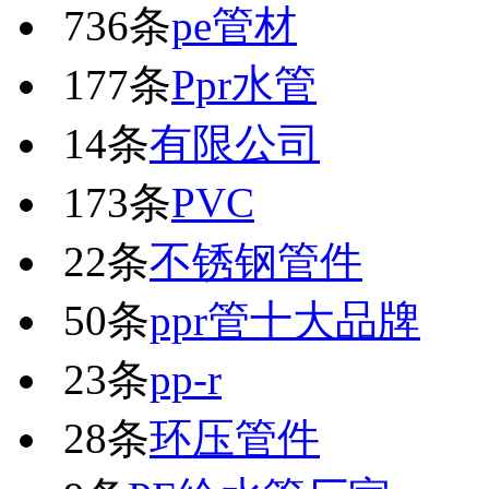
736条
pe管材
177条
Ppr水管
14条
有限公司
173条
PVC
22条
不锈钢管件
50条
ppr管十大品牌
23条
pp-r
28条
环压管件