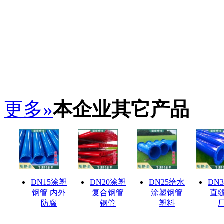
更多»
本企业其它产品
DN15涂塑
DN20涂塑
DN25给水
DN
钢管 内外
复合钢管
涂塑钢管
直
防腐
钢管
塑料