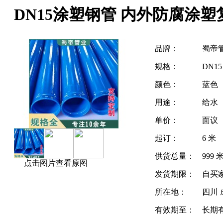
DN15涂塑钢管 内外防腐涂
品牌：
蜀帝
规格：
DN15
颜色：
蓝色
用途：
给水
单价：
面议
起订：
6 米
供货总量：
999 
点击图片查看原图
发货期限：
自买
所在地：
四川 
有效期至：
长期