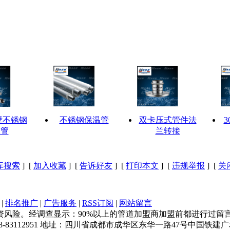
薄壁不锈钢
不锈钢保温管
双卡压式管件法
3
水管
兰转接
库搜索
] [
加入收藏
] [
告诉好友
] [
打印本文
] [
违规举报
] [
关
|
排名推广
|
广告服务
|
RSS订阅
|
网站留言
风险。经调查显示：90%以上的管道加盟商加盟前都进行过留
传真:028-83112951 地址：四川省成都市成华区东华一路47号中国铁建