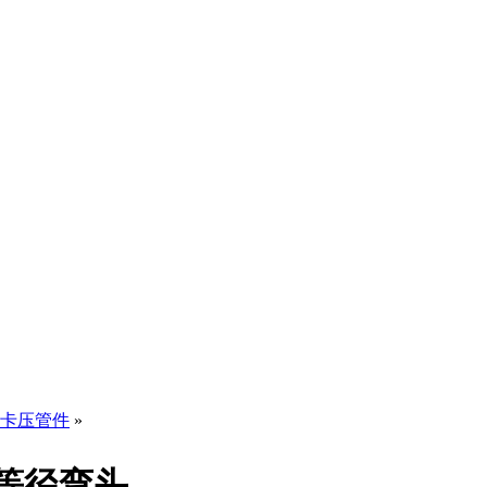
卡压管件
»
型等径弯头