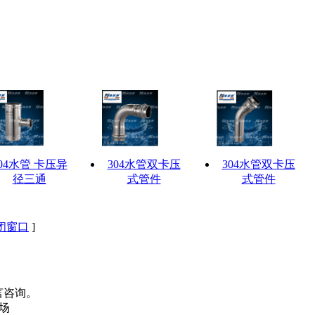
04水管 卡压异
304水管双卡压
304水管双卡压
径三通
式管件
式管件
闭窗口
]
言咨询。
广场