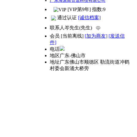
广东海派斯管道科技有限公司
[VIP第9年] 指数:9
通过认证
[诚信档案]
联系人
岑先生(先生)
会员
[
当前离线
]
[加为商友]
[发送信
件]
电话
地区
广东-佛山市
地址
广东佛山市顺德区 勒流街道冲鹤
村委会新涌大桥旁