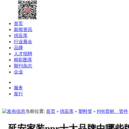
首页
新闻资讯
供应库
行业展会
品牌
人才招聘
精彩图库
期刊杂志
企业
服务
发行
当前位置:
首页
»
供应库
»
塑料管
»
PPR管材、管件
延安家装ppr十大品牌中哪些