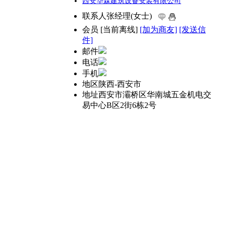
西安华森建筑设备安装有限公司
联系人
张经理(女士)
会员
[
当前离线
]
[加为商友]
[发送信
件]
邮件
电话
手机
地区
陕西-西安市
地址
西安市灞桥区华南城五金机电交
易中心B区2街6栋2号