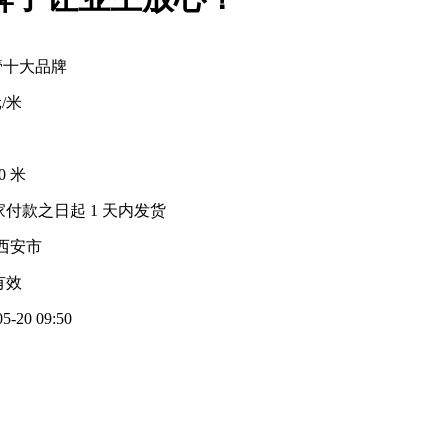
管十大品牌
元/米
00 米
家付款之日起
1
天内发货
西安市
有效
05-20 09:50