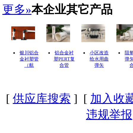
更多»
本企业其它产品
银川铝合
铝合金衬
小区改造
阻
金衬塑管
塑PERT复
给水用曲
弹
（航
合管
弹矢
[
供应库搜索
] [
加入收
违规举报