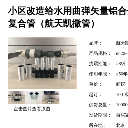
小区改造给水用曲弹矢量铝合
复合管（航天凯撒管）
品牌：
航天
产品规格：
dn20~
抗震性能：
≥8级
使用年限：
≥50年
单价：
面议
起订：
100 
供货总量：
1000
点击图片查看原图
发货期限：
自买
所在地：
北京