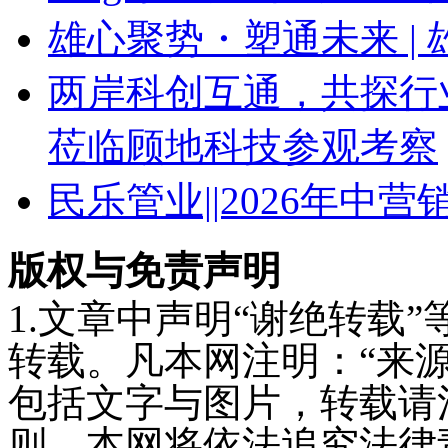
雄心聚势・塑通未来 | 
两岸科创互通，共探行
莅临顾地科技参观考察
民乐管业||2026年中
版权与免责声明
1.文章中声明“谢绝转载
转载。凡本网注明：“来
包括文字与图片，转载请
则，本网将依法追究法律