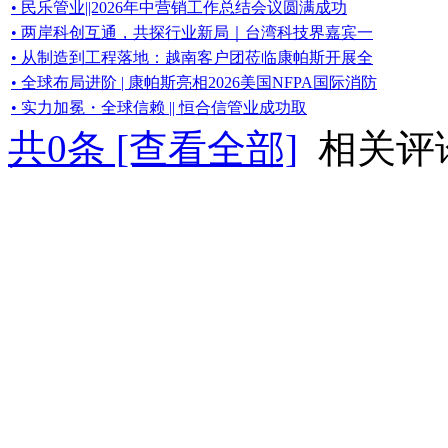
• 民乐管业||2026年中营销工作总结会议圆满成功
• 两岸科创互通，共探行业新局｜台湾科技界嘉宾一
• 从制造到工程落地：越南客户团莅临康帕斯开展全
• 全球布局进阶 | 康帕斯亮相2026美国NFPA国际消防
• 实力加冕・全球信赖 || 恒合信管业成功取
共
0
条 [查看全部]
相关评