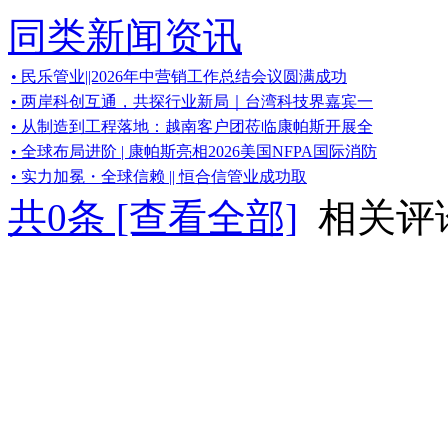
同类新闻资讯
• 民乐管业||2026年中营销工作总结会议圆满成功
• 两岸科创互通，共探行业新局｜台湾科技界嘉宾一
• 从制造到工程落地：越南客户团莅临康帕斯开展全
• 全球布局进阶 | 康帕斯亮相2026美国NFPA国际消防
• 实力加冕・全球信赖 || 恒合信管业成功取
共
0
条 [查看全部]
相关评