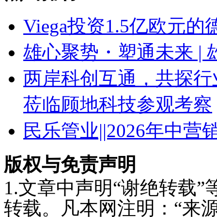
Viega投资1.5亿欧
雄心聚势・塑通未来 | 
两岸科创互通，共探行
莅临顾地科技参观考察
民乐管业||2026年中
版权与免责声明
1.文章中声明“谢绝转载
转载。凡本网注明：“来