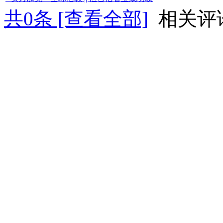
共
0
条 [查看全部]
相关评