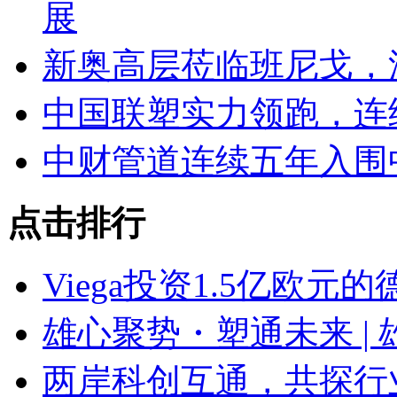
展
新奥高层莅临班尼戈，
中国联塑实力领跑，连续
中财管道连续五年入围
点击排行
Viega投资1.5亿欧
雄心聚势・塑通未来 | 
两岸科创互通，共探行