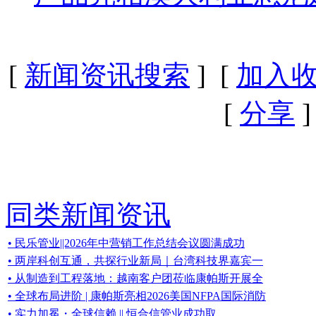
[
新闻资讯搜索
] [
加入
[
分享
]
同类新闻资讯
• 民乐管业||2026年中营销工作总结会议圆满成功
• 两岸科创互通，共探行业新局｜台湾科技界嘉宾一
• 从制造到工程落地：越南客户团莅临康帕斯开展全
• 全球布局进阶 | 康帕斯亮相2026美国NFPA国际消防
• 实力加冕・全球信赖 || 恒合信管业成功取