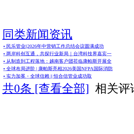
同类新闻资讯
• 民乐管业||2026年中营销工作总结会议圆满成功
• 两岸科创互通，共探行业新局｜台湾科技界嘉宾一
• 从制造到工程落地：越南客户团莅临康帕斯开展全
• 全球布局进阶 | 康帕斯亮相2026美国NFPA国际消防
• 实力加冕・全球信赖 || 恒合信管业成功取
共
0
条 [查看全部]
相关评