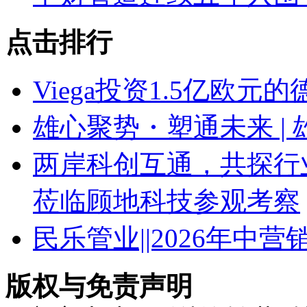
点击排行
Viega投资1.5亿欧
雄心聚势・塑通未来 | 
两岸科创互通，共探行
莅临顾地科技参观考察
民乐管业||2026年中
版权与免责声明