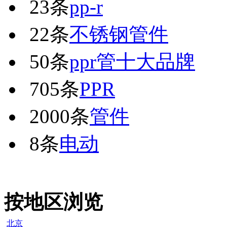
23条
pp-r
22条
不锈钢管件
50条
ppr管十大品牌
705条
PPR
2000条
管件
8条
电动
按地区浏览
北京