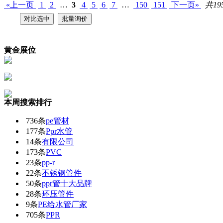
«上一页
1
2
…
3
4
5
6
7
…
150
151
下一页»
共19
黄金展位
本周搜索排行
736条
pe管材
177条
Ppr水管
14条
有限公司
173条
PVC
23条
pp-r
22条
不锈钢管件
50条
ppr管十大品牌
28条
环压管件
9条
PE给水管厂家
705条
PPR