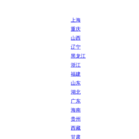
上海
重庆
山西
辽宁
黑龙江
浙江
福建
山东
湖北
广东
海南
贵州
西藏
甘肃