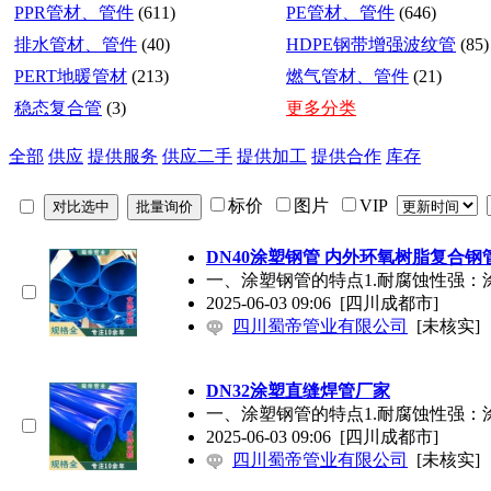
PPR管材、管件
(611)
PE管材、管件
(646)
排水管材、管件
(40)
HDPE钢带增强波纹管
(85)
PERT地暖管材
(213)
燃气管材、管件
(21)
稳态复合管
(3)
更多分类
全部
供应
提供服务
供应二手
提供加工
提供合作
库存
标价
图片
VIP
DN40涂塑钢管 内外环氧树脂复合钢
一、涂塑钢管的特点1.耐腐蚀性强
2025-06-03 09:06
[四川成都市]
四川蜀帝管业有限公司
[未核实]
DN32涂塑直缝焊管厂家
一、涂塑钢管的特点1.耐腐蚀性强
2025-06-03 09:06
[四川成都市]
四川蜀帝管业有限公司
[未核实]