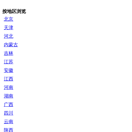
按地区浏览
北京
天津
河北
内蒙古
吉林
江苏
安徽
江西
河南
湖南
广西
四川
云南
陕西