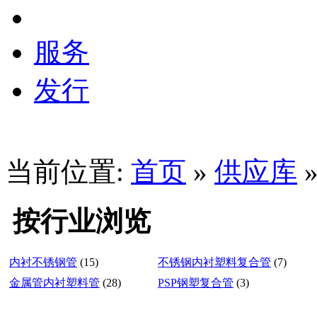
服务
发行
当前位置:
首页
»
供应库
按行业浏览
内衬不锈钢管
(15)
不锈钢内衬塑料复合管
(7)
金属管内衬塑料管
(28)
PSP钢塑复合管
(3)