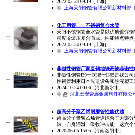
2022-02-24 09:19
[上海]
上海天阳钢管有限公司新材料部
化工用管——不锈钢复合水管
天阳不锈钢复合水管是以优质镀锌钢
精度冷滚压复合而成。性能特点特点
2022-02-24 09:19
[上海]
上海天阳钢管有限公司新材料部
非磁性钢管厂家直销地铁高铁非磁性
非磁性钢管l39一O3l8一l365
性钢管利用日本先进设备和热浸塑工
2024-10-24 00:06
[河北衡水市]
河北宏安管廊金属构件有限公
超高分子聚乙烯耐磨管性能优越
超高分子量聚乙烯管道综合了大部分
蚀、自身润滑、吸收冲击能，这六个
2020-06-05 15:05
[河南洛阳市]