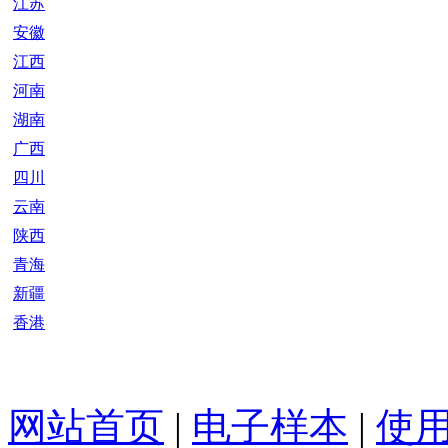
江苏
安徽
江西
河南
湖南
广西
四川
云南
陕西
青海
新疆
香港
网站首页
|
电子样本
|
使