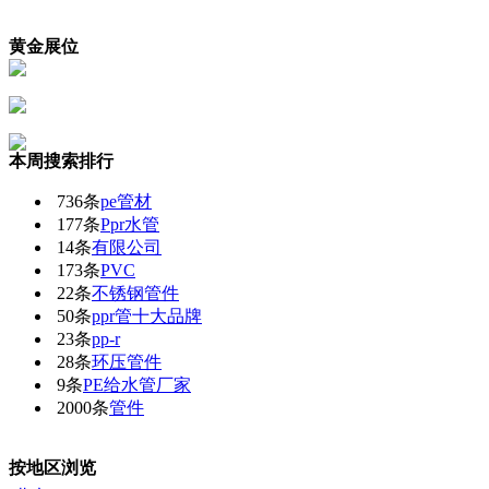
黄金展位
本周搜索排行
736条
pe管材
177条
Ppr水管
14条
有限公司
173条
PVC
22条
不锈钢管件
50条
ppr管十大品牌
23条
pp-r
28条
环压管件
9条
PE给水管厂家
2000条
管件
按地区浏览