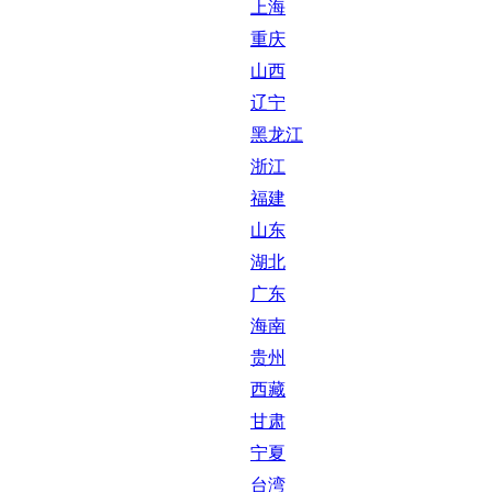
上海
重庆
山西
辽宁
黑龙江
浙江
福建
山东
湖北
广东
海南
贵州
西藏
甘肃
宁夏
台湾