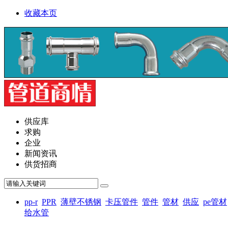
收藏本页
供应库
求购
企业
新闻资讯
供货招商
pp-r
PPR
薄壁不锈钢
卡压管件
管件
管材
供应
pe管材
给水管