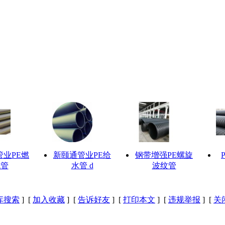
管业PE燃
新颐通管业PE给
钢带增强PE螺旋
气管
水管 d
波纹管
库搜索
] [
加入收藏
] [
告诉好友
] [
打印本文
] [
违规举报
] [
关