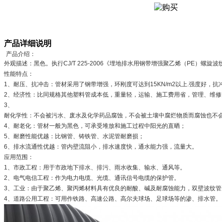
产品详细说明
产品介绍：
外观描述：黑色。执行CJ/T 225-2006《埋地排水用钢带增强聚乙烯（PE）螺旋波
性能特点：
1、耐压、抗冲击：管材采用了钢带增强，环刚度可达到15KN/m2以上.强度好，
2、经济性：比同规格其他塑料管成本低，重量轻，运输、施工费用省，管理、维修
3、
耐化学性：不会被污水、废水及化学药品腐蚀，不会被土壤中腐烂物质而腐蚀也不
4、耐老化：管材一般为黑色，可承受堆放和施工过程中阳光的直晒；
5、耐磨性能优越：比钢管、铸铁管、水泥管耐磨损；
6、排水流通性优越：管内壁流阻小，排水速度快，通水能力强，流量大。
应用范围：
1、市政工程：用于市政地下排水、排污、雨水收集、输水、通风等。
2、电气电信工程：作为电力电缆、光缆、通讯信号电缆的保护管。
3、工业：由于聚乙烯、聚丙烯材料具有优良的耐酸、碱及耐腐蚀能力，双壁波纹管广
4、道路公用工程：可用作铁路、高速公路、高尔夫球场、足球场等的渗、排水管。