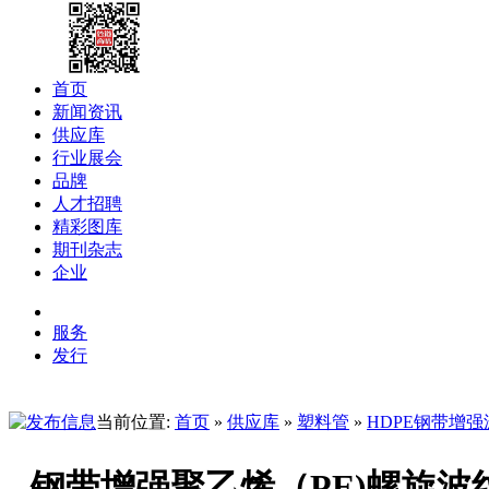
首页
新闻资讯
供应库
行业展会
品牌
人才招聘
精彩图库
期刊杂志
企业
服务
发行
当前位置:
首页
»
供应库
»
塑料管
»
HDPE钢带增
钢带增强聚乙烯（PE)螺旋波