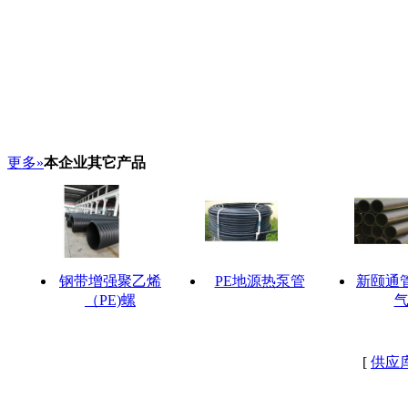
更多»
本企业其它产品
钢带增强聚乙烯
PE地源热泵管
新颐通
（PE)螺
[
供应