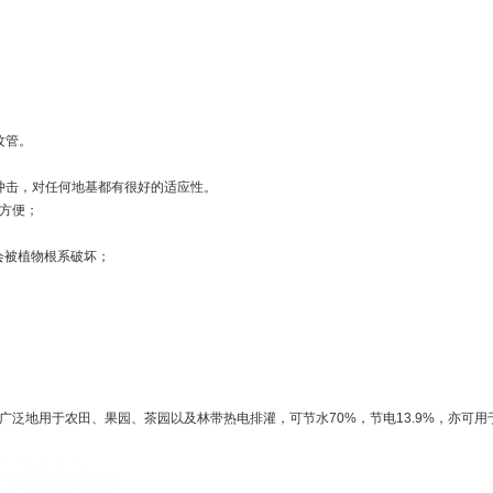
纹管。
抗冲击，对任何地基都有很好的适应性。
方便；
会被植物根系破坏；
泛地用于农田、果园、茶园以及林带热电排灌，可节水70%，节电13.9%，亦可