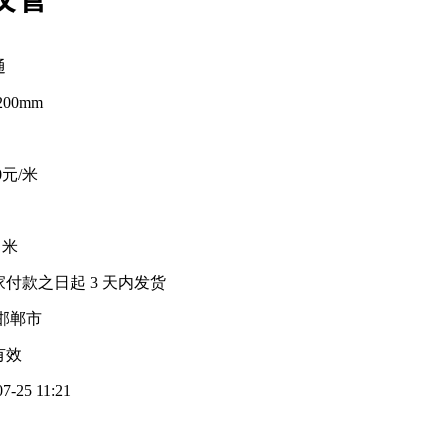
通
2200mm
00元/米
0 米
家付款之日起
3
天内发货
邯郸市
有效
07-25 11:21