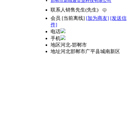
邯郸市新颐通管业科技有限公司
联系人
销售先生(先生)
会员
[
当前离线
]
[加为商友]
[发送信
件]
电话
手机
地区
河北-邯郸市
地址
河北邯郸市广平县城南新区