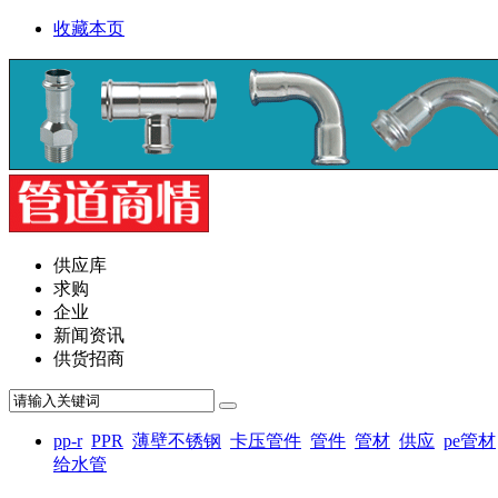
收藏本页
供应库
求购
企业
新闻资讯
供货招商
pp-r
PPR
薄壁不锈钢
卡压管件
管件
管材
供应
pe管材
给水管