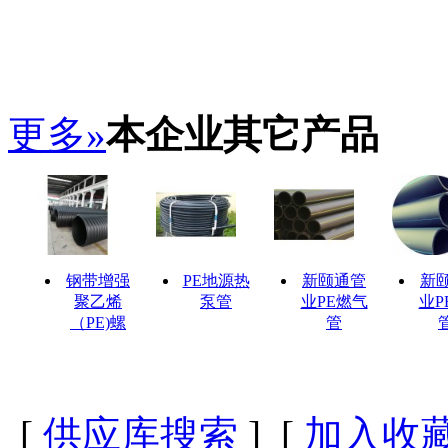
更多»
本企业其它产品
钢带增强
PE地源热
新颐通管
新
聚乙烯
泵管
业PE燃气
业P
（PE)螺
管
管
[
供应库搜索
] [
加入收